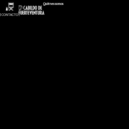
prácticos que permitan a los trabajadores y
Quiénes somos
trabajadoras del sector audiovisual poder ejercer
como responsables de sostenibilidad de una
| CONTACTO |
producción e implementar prácticas sostenibles en
los rodajes, elaboración de planes de
sostenibilidad para las productoras, generación de
sellos o certificaciones de producciones
sostenibles.
Dirigiado a:
Profesionales de producción
audiovisual y medioambiental interesados en
diseñar y planificar la sostenibilidad de los
proyectos cinematográficos.