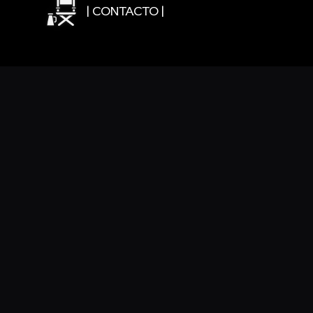
| CONTACTO |
CARACTERÍSTICAS DEL CURSO
Un curso para la formación de asistentes de p
capacitación de los profesionales encargados 
Destinado principalmente a perfiles de auxili
Que proporcione una formación especializada y
EQUIPO DE TRABAJO
Esta propuesta la desarrolla GEA s.coop., empr
Utilizamos estrategias relacionadas con la educ
personas ejercen sobre su entorno, tanto loca
acciones formativas; diseñamos procesos part