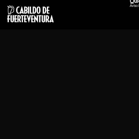
Qui
Aviso l
roducciones audiovisuales sostenibles (también denominad
de esta tarea en las producciones cinematográficas.
ares de producción que trabajan en Fuerteventura.
 aplicada para el desarrollo de la actividad audiovisual d
esa especializada en la intervención ambiental a través de 
ación, la interpretación, la mediación y la comunicación, d
l como global. En este ámbito, nos encargamos de la organi
icipativos y nos encargamos de su implementación, basando