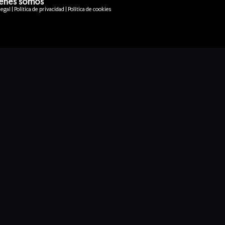
énes somos
egal | Política de privacidad | Política de cookies
o ecoassistant o greenrunner), que ayude en la
esde una mirada sostenible.
la comunicación y la participación.
estinadas a mejorar la influencia que las
zación, gestión e impartición parcial de
 buena parte del trabajo en el diálogo, la