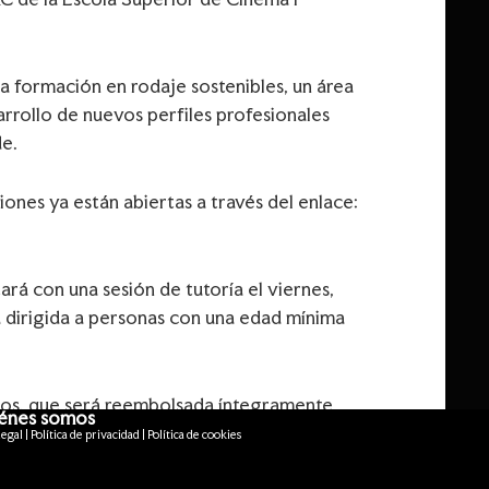
a formación en rodaje sostenibles, un área
rrollo de nuevos perfiles profesionales
de.
ones ya están abiertas a través del enlace:
ará con una sesión de tutoría el viernes,
á dirigida a personas con una edad mínima
uros, que será reembolsada íntegramente
énes somos
orado. Al finalizar, se entregará un
egal | Política de privacidad | Política de cookies