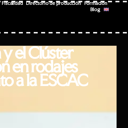
Fiscalidad
Directorio de producción
Formación
Blog
y el Clúster
ón en rodajes
nto a la ESCAC