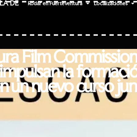
LA DE
Rodar en Fuerteventura
Localizaciones
ra Film Commission 
impulsan la formaci
on un nuevo curso ju