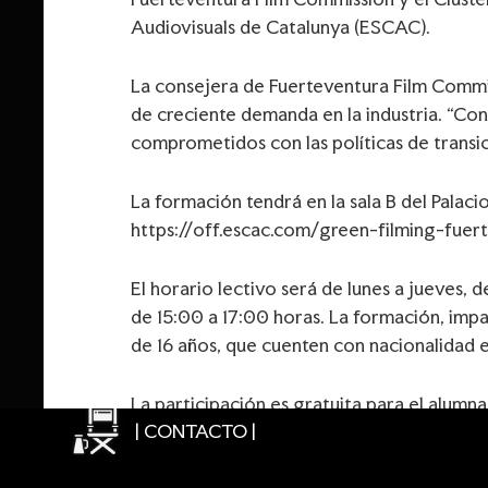
Audiovisuals de Catalunya (ESCAC).
La consejera de Fuerteventura Film Commiss
de creciente demanda en la industria. “Co
comprometidos con las políticas de transi
La formación tendrá en la sala B del Palac
https://off.escac.com/green-filming-fuer
El horario lectivo será de lunes a jueves, 
de 15:00 a 17:00 horas. La formación, impa
de 16 años, que cuenten con nacionalidad e
La participación es gratuita para el alum
| CONTACTO |
siempre que el estudiante asista al menos 
certificado acreditativo firmado por la di