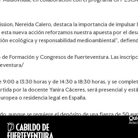
ion, Nereida Calero, destaca la importancia de impulsar l
n esta nueva acción reforzamos nuestra apuesta por el desa
ción ecológica y responsabilidad medioambiental”, defien
io de Formación y Congresos de Fuerteventura. Las inscripci
teventura/
de 9:00 a 13:30 horas y de 14:30 a 18:30 horas, y se complet
rtida por la docente Yanira Cáceres, será presencial y est
uropea o residencia legal en España.
nado, aunque se requiere el depósito de una fianza de 50 e
Qui
al 80% de las clases y sea evaluado como apto por el profes
Aviso l
rección de la ESCAC.