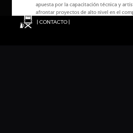
apuesta por la capacitación técnica y artí
afrontar proyectos de alto nivel en el com
| CONTACTO |
José Luis Valdivia, fotógrafo majorero con
alumnado de los conocimientos necesarios p
Deja un comentario
Lo siento, debes estar
conectado
par
ANTERIOR
Ant