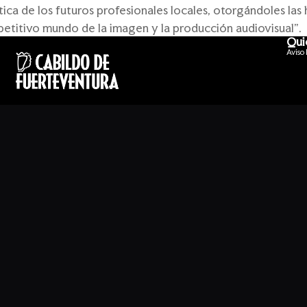
stica de los futuros profesionales locales, otorgándoles la
petitivo mundo de la imagen y la producción audiovisual”.
Qui
Aviso l
 más de veinte años de trayectoria en fotografía y cine, a
ara desarrollar una voz personal en el arte de la fotograf
a publicar un comentario.
La exposición ‘Fuerteventura, plató natural de cine’ llega a Betancuria en su recorrido por la isla
‘Fuerteventura, plató natural