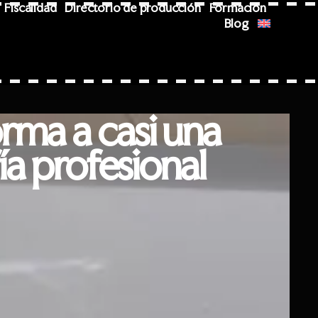
Fiscalidad
Directorio de producción
Formación
Blog
rma a casi una
ía profesional