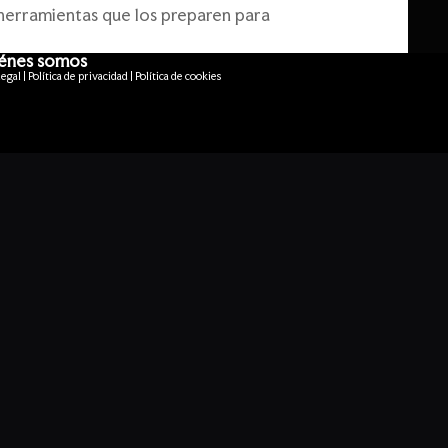
s herramientas que los preparen para
énes somos
egal | Política de privacidad | Política de cookies
portó una perspectiva única, dotando al
ía.
SIGUIENTE
Siguiente
 de cine’ llega a Morro Jable en su recorrido por la Isla