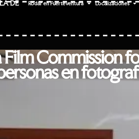
LA DE
Rodar en Fuerteventura
Localizaciones
 Film Commission fo
personas en fotograf