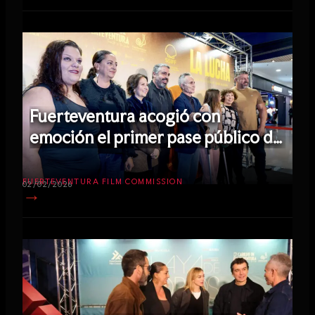
Fuerteventura acogió con
emoción el primer pase público de
la película ‘La Lucha’
FUERTEVENTURA FILM COMMISSION
02/02/2026
→